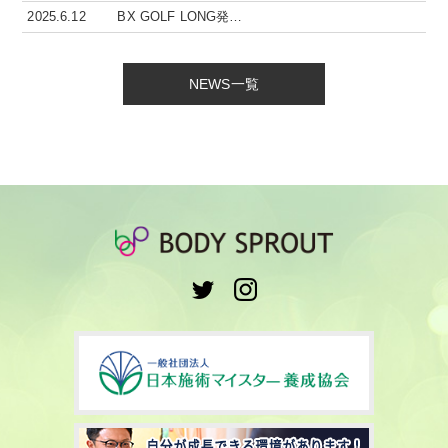
2025.6.12
BX GOLF LONG発…
NEWS一覧