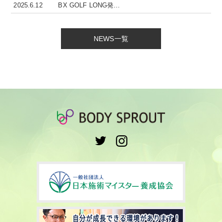
2025.6.12
BX GOLF LONG発…
NEWS一覧