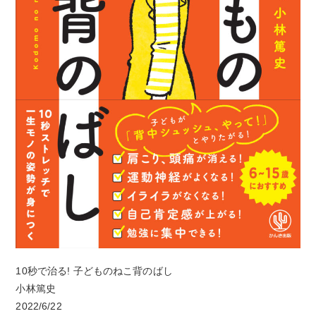
10秒で治る! 子どものねこ背のばし
小林篤史
2022/6/22