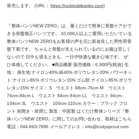
発売します。 (URL：
https://nobinobikenko.com
)
『整体パンツNEW ZERO』は、履くだけで簡単に骨盤ケアがで
きる骨盤矯正パンツです。 10,000人以上ご愛用いただいている
整体パンツNEW ZEROをお客様の声を元に新改良した男性用骨
盤下着です。 ちゃんと骨盤が支えられているのにお腹は苦しく
ないので 日中も寝るときも、一日中快適な履き心地です。 ぜ
ひ体感してください。 ■商品概要 販売価格：6,900円(税抜) 生
地： 身生地:ナイロン40% 綿40% ポリウレタン20% パワーネッ
ト:ナイロン85% ポリウレタン15% ゴム部:ナイロン85% ポリウ
レタン15% サイズ： S ウエスト 68cm-76cm M ウエスト
76cm-84cm L ウエスト 84cm-94cm LL ウエスト 94cm-
104cm 3L ウエスト 100cm-110cm カラー：ブラック フロ
ント:前開き・前閉じ 製造：中国製 はくだけ整体シリーズ『整
体パンツNEW ZERO』に関してのお問い合わせ、取材はこちら
電話：044-863-7686 メールアドレス：info@bodysprout.com