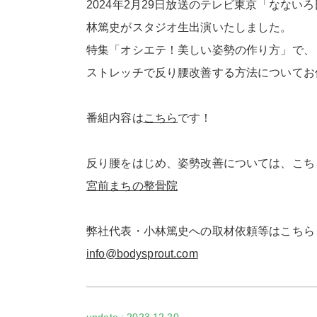
2024年2月29日放送のテレビ東京「なない
林篤史がスタジオ生出演いたしました。
特集「オシエテ！美しい姿勢の作り方」で、
ストレッチで反り腰改善する方法についてお
番組内容は
こちら
です！
反り腰をはじめ、姿勢改善については、こち
宮前まちの整骨院
弊社代表・小林篤史への取材依頼等はこちら
info@bodysprout.com