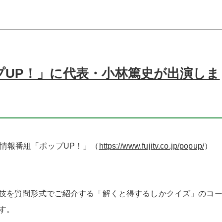
ポップUP！」に代表・小林篤史が出演しま
テレビ情報番組「ポップUP！」（
https://www.fujitv.co.jp/popup/
）
技を質問形式でご紹介する「解くと得するしかクイズ」のコ
す。