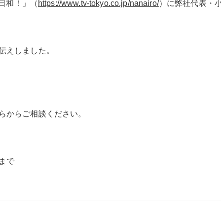
ろ日和！」
（
https://www.tv-tokyo.co.jp/nanairo/
）
に弊社代表・
伝えしました。
らからご相談ください。
まで