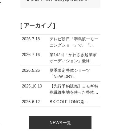
小
[ アーカイブ ]
2026.7.18
テレビ朝日「羽鳥慎一モー
ニングショー」で、「…
2026.7.16
第147回「かわさき起業家
オーディション」最終…
2026.5.26
夏季限定整体ショーツ
「NEW DRY…
2025.10.10
【先行予約販売】ヨモギ特
殊繊維生地を使った整体…
2025.6.12
BX GOLF LONG発…
NEWS一覧