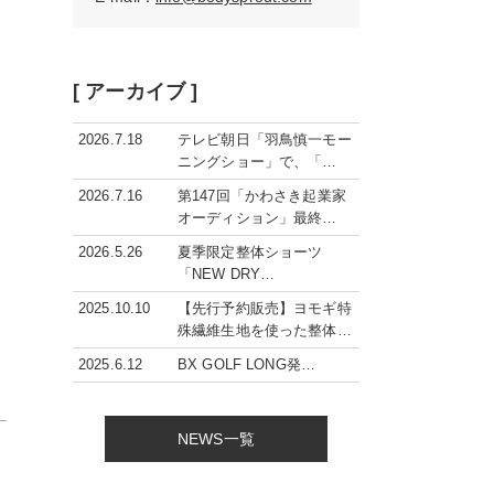
と
[ アーカイブ ]
2026.7.18
テレビ朝日「羽鳥慎一モー
ニングショー」で、「…
2026.7.16
第147回「かわさき起業家
オーディション」最終…
2026.5.26
夏季限定整体ショーツ
「NEW DRY…
2025.10.10
【先行予約販売】ヨモギ特
殊繊維生地を使った整体…
2025.6.12
BX GOLF LONG発…
NEWS一覧