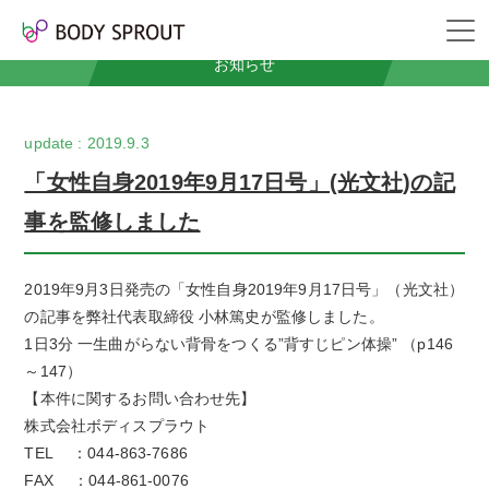
News
お知らせ
2019.9.3
「女性自身2019年9月17日号」(光文社)の記
事を監修しました
2019
年
9
月
3
日発売の「女性自身
2019
年
9
月
17
日号」（光文社）
の記事を弊社代表取締役 小林篤史が監修しました。
1
日
3
分 一生曲がらない背骨をつくる”背すじピン体操” （
p146
～
147
）
【本件に関するお問い合わせ先】
株式会社ボディスプラウト
TEL
：
044-863-7686
FAX
：
044-861-0076