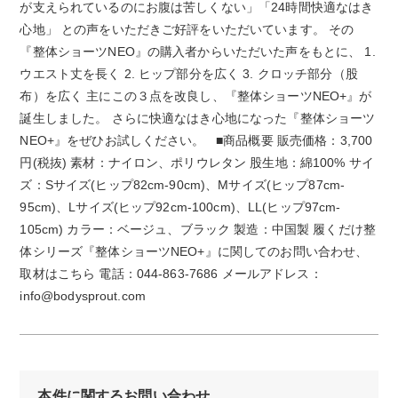
が支えられているのにお腹は苦しくない」「24時間快適なはき
心地」 との声をいただきご好評をいただいています。 その
『整体ショーツNEO』の購入者からいただいた声をもとに、 1.
ウエスト丈を長く 2. ヒップ部分を広く 3. クロッチ部分（股
布）を広く 主にこの３点を改良し、『整体ショーツNEO+』が
誕生しました。 さらに快適なはき心地になった『整体ショーツ
NEO+』をぜひお試しください。 ■商品概要 販売価格：3,700
円(税抜) 素材：ナイロン、ポリウレタン 股生地：綿100% サイ
ズ：Sサイズ(ヒップ82cm-90cm)、Mサイズ(ヒップ87cm-
95cm)、Lサイズ(ヒップ92cm-100cm)、LL(ヒップ97cm-
105cm) カラー：ベージュ、ブラック 製造：中国製 履くだけ整
体シリーズ『整体ショーツNEO+』に関してのお問い合わせ、
取材はこちら 電話：044-863-7686 メールアドレス：
info@bodysprout.com
本件に関するお問い合わせ