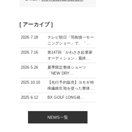
市
[ アーカイブ ]
2026.7.18
テレビ朝日「羽鳥慎一モー
ニングショー」で、「…
2026.7.16
第147回「かわさき起業家
オーディション」最終…
2026.5.26
夏季限定整体ショーツ
「NEW DRY…
2025.10.10
【先行予約販売】ヨモギ特
殊繊維生地を使った整体…
2025.6.12
BX GOLF LONG発…
NEWS一覧