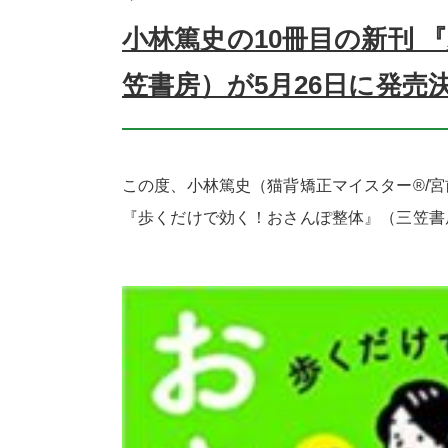
小林篤史の10冊目の新刊
笠書房）が5月26日に発売決
この度、小林篤史（猫背矯正マイスター®/宮
『歩くだけで効く！おさんぽ整体』（三笠書